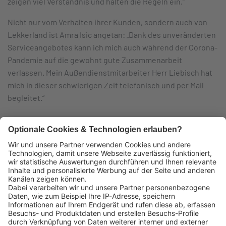
zeigen viel Verständnis und halten die Regeln ein.“
Nicht nur vom Verhalten ihrer Kunden, sondern auch von
Lekkerland ist Amra Isic angetan: „Dank des unveränderten
Serviceangebotes kann ich mich auch während der Corona-
Pandemie auf die gewohnt gute Zusammenarbeit
verlassen. Mein Außendienstmitarbeiter Herr Liebisch hat
mich in dieser schwierigen Zeit telefonisch und per Mail
begleitet.“
Das könnte Sie auch interessieren:
Lekkerland SE