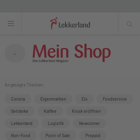
Eine Shopbetreiberin berichtet: Endlich w
←
Angesagte Themen:
Corona
Eigenmarken
Eis
Foodservice
Getränke
Kaffee
Kiosk eröffnen
Lekkerland
Logistik
Newcomer
Non-Food
Point of Sale
Prepaid