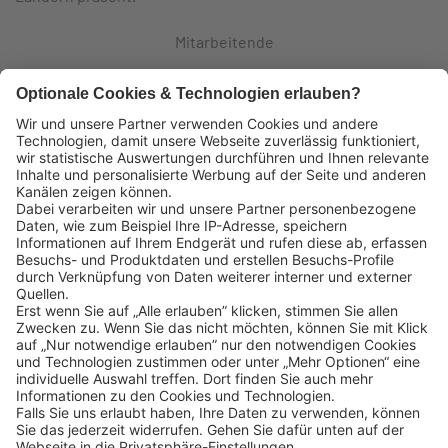
Mitarbeitende
Logistikzentren
Eigene Fahrzeuge
Lekkerland SE
Europaallee 57
50226 Frechen
Deutschland
+49 2234 1821-0
info@lekkerland.de