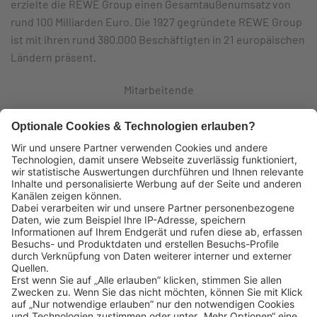
erzielte die REWE Group einen Gesamtaußenumsatz von
rund 100 Milliarden Euro. Die 1927 gegründete REWE Group
ist mit ihren rund 380.000 Beschäftigten in 21 europäischen
Ländern präsent.
Mitarbeitende
Logistikzentren
Eigene Fahrzeuge
Lekkerland SE
Europaallee 57
50226 Frechen
Deutschland