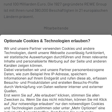
rund 100 Milliarden Euro. Die 1927 gegründete REWE Group
ist mit ihren rund 380.000 Beschäftigten in 21 europäischen
Ländern präsent.
Mitarbeitende
Logistikzentren
Eigene Fahrzeuge
Lekkerland SE
Europaallee 57
50226 Frechen
Deutschland