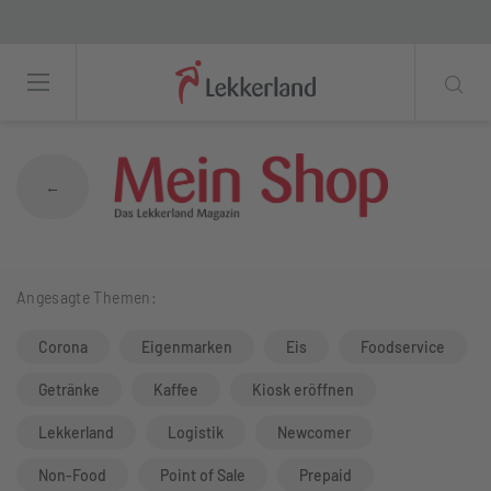
Verkaufstipps für Kiosk- und Tankstellenb
←
Angesagte Themen:
Corona
Eigenmarken
Eis
Foodservice
Getränke
Kaffee
Kiosk eröffnen
Lekkerland
Logistik
Newcomer
Non-Food
Point of Sale
Prepaid