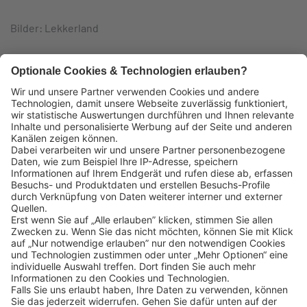
Bilder: Lekkerland
Das könnte Sie auch interessieren:
Lekkerland SE
Europaallee 57
50226 Frechen
Deutschland
+49 2234 1821-0
info@lekkerland.de