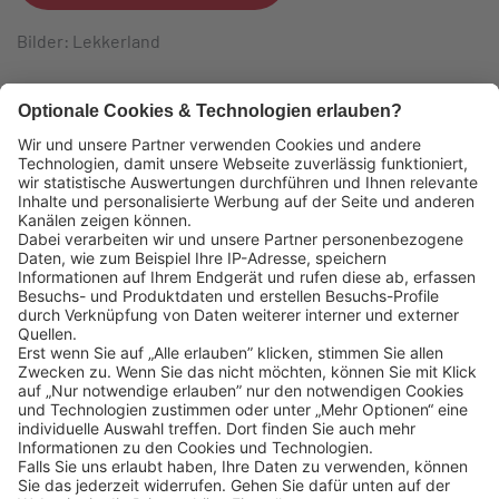
Bilder: Lekkerland
Das könnte Sie auch interessieren:
Lekkerland SE
Europaallee 57
50226 Frechen
Deutschland
+49 2234 1821-0
info@lekkerland.de