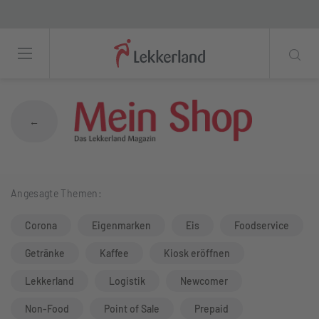
Eigenmarken stärken Attraktivität von C
←
Angesagte Themen:
Corona
Eigenmarken
Eis
Foodservice
Getränke
Kaffee
Kiosk eröffnen
Lekkerland
Logistik
Newcomer
Non-Food
Point of Sale
Prepaid