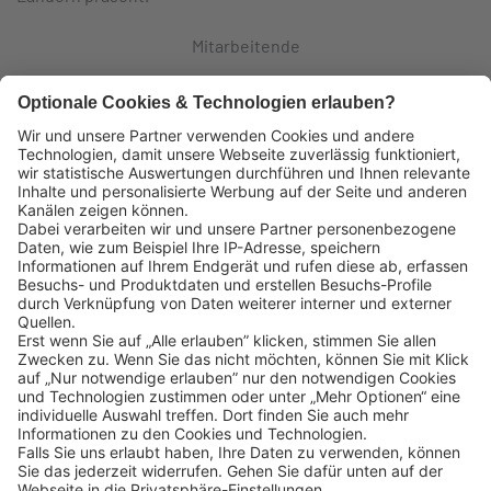
Mitarbeitende
Logistikzentren
Eigene Fahrzeuge
Lekkerland SE
Europaallee 57
50226 Frechen
Deutschland
+49 2234 1821-0
info@lekkerland.de