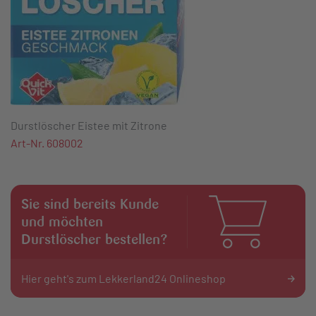
Durstlöscher Eistee mit Zitrone
Art-Nr. 608002
Sie sind bereits Kunde
und möchten
Durstlöscher bestellen?
Hier geht's zum Lekkerland24 Onlineshop