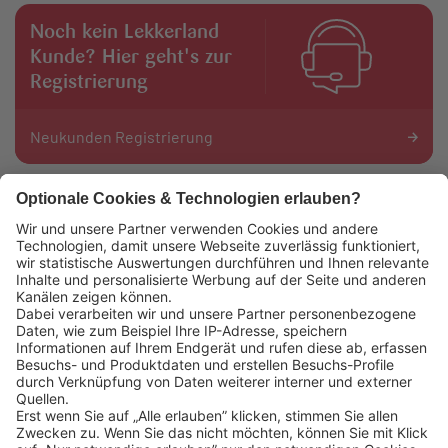
Noch kein Lekkerland
Kunde? Hier geht's zur
Registrierung
Neukunden Registrierung
Das könnte Sie auch interessieren:
Lekkerland SE
Europaallee 57
50226 Frechen