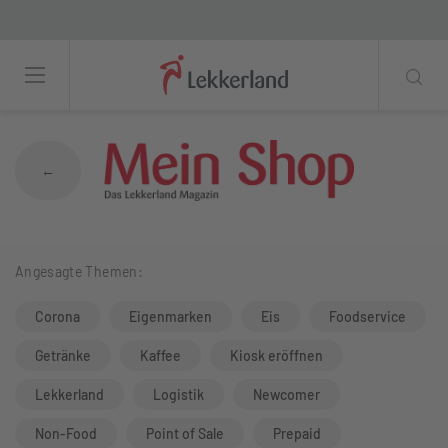
Durstlöscher Zero: Erfrischung ohne Zuck
←
Angesagte Themen:
Corona
Eigenmarken
Eis
Foodservice
Getränke
Kaffee
Kiosk eröffnen
Lekkerland
Logistik
Newcomer
Non-Food
Point of Sale
Prepaid