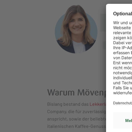
„
n
s
ü
C
Warum Mövenpick ins 
Bislang bestand das
Lekkerland Kaffee-P
Company, die für zuverlässige Qualität z
anspricht, sowie der beliebten italieni
italienischen Kaffee-Genuss im oberen P