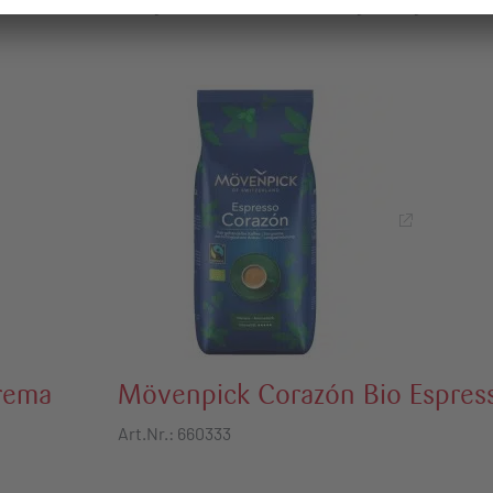
 sondern auch einen großen Wert auf Nachhaltigkeit legt.
rema
Mövenpick Corazón Bio Espres
Art.Nr.: 660333