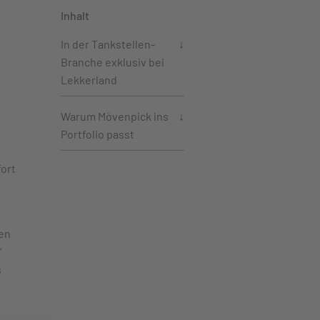
Inhalt
In der Tankstellen-
Branche exklusiv bei
Lekkerland
Warum Mövenpick ins
Portfolio passt
fort
ken
“
s