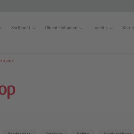
Sortiment
Dienstleistungen
Logistik
Karri
land: Mövenpick
venpick