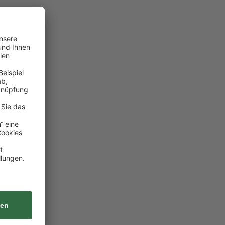
n
te
und
e