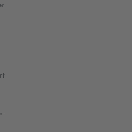
er
rt
n –