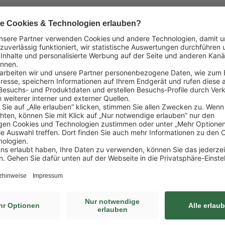
Mövenpick steht für Tradition mit
achhaltigem Genuss. Diese Werte lasse
ich gut auf den To-go-Bereich
bertragen.“
hristina Lohmann, Category Management Coffee, Lekkerland SE
Portfolio passt
ortfolio
aus zwei starken Marken: der Eigenmarke Coffee Bean
um Einstiegspreis steht und besonders preisorientierte Standor
schen Premium-Marke Lavazza, die für ausgeprägte Markenstärke 
reissegment steht. Was bislang jedoch fehlte, war eine bekannt