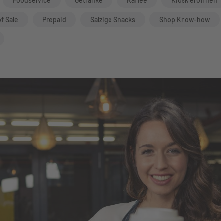
Foodservice
Getränke
Kaffee
Kiosk eröffnen
of Sale
Prepaid
Salzige Snacks
Shop Know-how