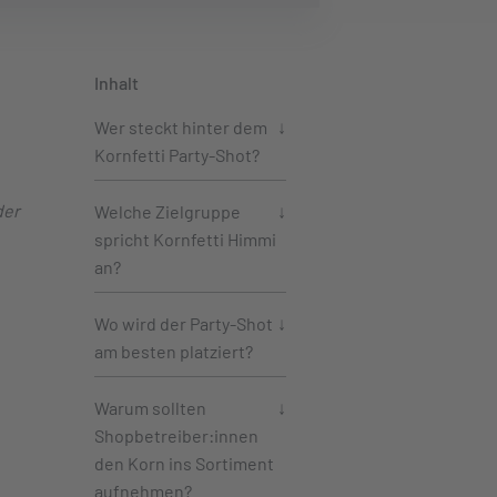
Inhalt
Wer steckt hinter dem
Kornfetti Party-Shot?
der
Welche Zielgruppe
spricht Kornfetti Himmi
an?
Wo wird der Party-Shot
am besten platziert?
Warum sollten
Shopbetreiber:innen
den Korn ins Sortiment
aufnehmen?