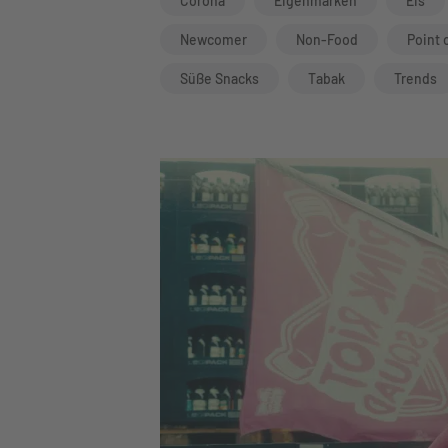
Corona
Eigenmarken
Eis
Newcomer
Non-Food
Point 
Süße Snacks
Tabak
Trends