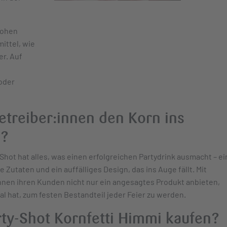
hohen
ittel, wie
r. Auf
oder
treiber:innen den Korn ins
n?
 Shot hat alles, was einen erfolgreichen Partydrink ausmacht – e
Zutaten und ein auffälliges Design, das ins Auge fällt. Mit
nen ihren Kunden nicht nur ein angesagtes Produkt anbieten,
al hat, zum festen Bestandteil jeder Feier zu werden.
ty-Shot Kornfetti Himmi kaufen?