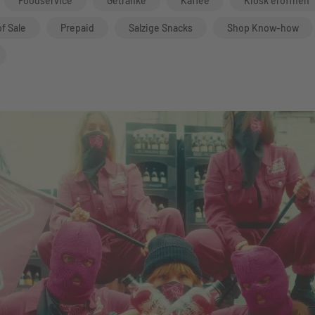
Foodservice
Getränke
Kaffee
Kiosk eröffnen
of Sale
Prepaid
Salzige Snacks
Shop Know-how