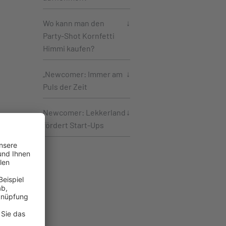
Wo kann man den
Party-Shot Kornfetti
Himmi kaufen?
„Newcomer: Immer am
Puls der Zeit
Newcomer: Lekkerland
fördert Start-Ups