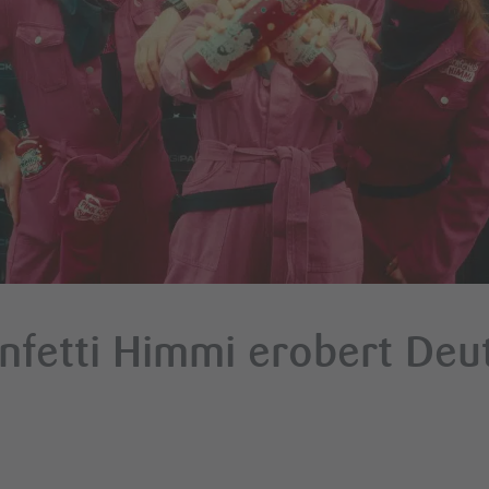
nfetti Himmi erobert Deu