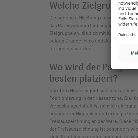
Welche Zielgruppe sp
Die begehrte Mischung aus mildem Korn, 
das Potenzial, zum Lieblingsshot aller Pa
Zielgruppe an, die sich mit Kornfetti Hi
beiden Gründer Nico und Julian bereits m
fortgesetzt werden.
Wo wird der Party-Sh
besten platziert?
Kornfetti Himmi eignet sich u.a. für eine
Positionierung in der Kassenzone. Die 16e
Verpackungseinheit ist nämlich ein ganz
besonderer Hingucker und ermöglicht ei
Preisauszeichnung an der Ware. Diese Mö
der Preisauszeichnung ist besonders wic
viele Kund:innen greifen nur dann zu, we