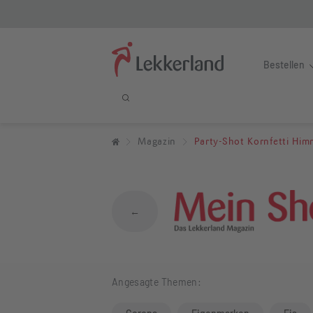
Bestellen
Party-Shot Kornf
Magazin
Party-Shot Kornfetti Him
←
Angesagte Themen: