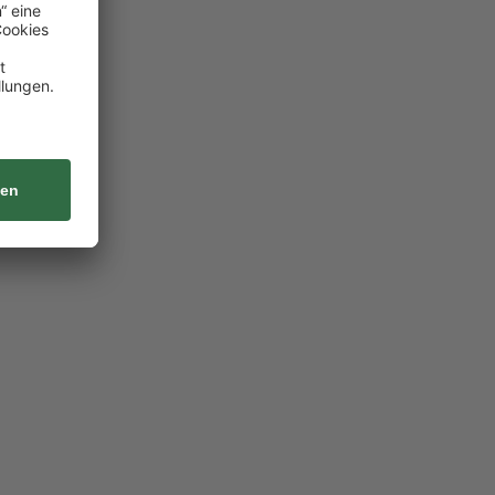
t
che
die