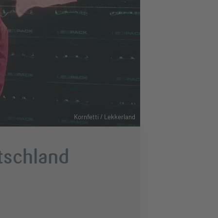
Kornfetti / Lekkerland
tschland