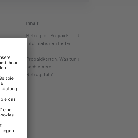
Inhalt
Betrug mit Prepaid:
Informationen helfen
zen
Prepaidkarten: Was tun
nach einem
Betrugsfall?
nd