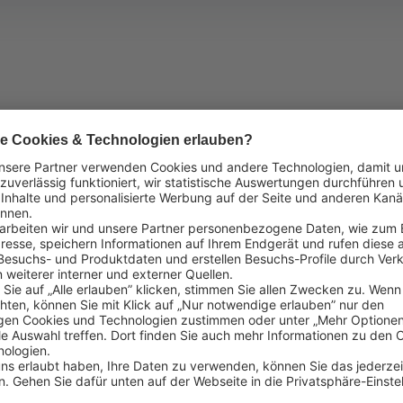
en leider immer wieder vor. Mit technischen Maßnahmen schüt
elfen einige effektive Maßnahmen im Shop.
le geben sich telefonisch als Mitarbeitende einer
gesellschaft aus und können auf diese Weise Cash-Codes von
rartigen Betrugsversuchen zu schützen, haben wir unsere e-va
men zur Betrugsprävention versehen, etwa Tages-, Produkt- u
 auch Shops selbst Betrügereien vorbeugen. So ist es
inal Sicherheitsaufkleber anzubringen, die Mitarbeitende stets
 Telefon herauszugeben. Dienstleister oder Lekkerland werden