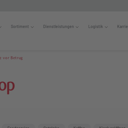
Sortiment
Dienstleistungen
Logistik
Karri
n: Schutz vor Betrug
z vor Betrug