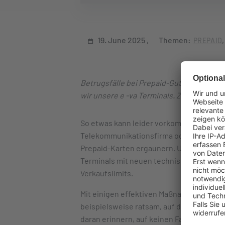
19. June 2025
Themen:
PREPAID
Betrugsfälle bei Prepaid-Guthaben komm
wir unsere e -va Terminals. Zusätzlich h
So etwas kann leider vorkommen: Kriminel
Telekommunikationsfirma oder Mineralöl
Prepaid-Karten ergaunern. Um Sie vor de
Terminals mit neuen technischen Maßnah
Verkaufslimits.
Mit einigen effektiven Maßnahmen können
beispielsweise ratsam, auf dem e-va Term
daran erinnern, auf keinen Fall PINs per