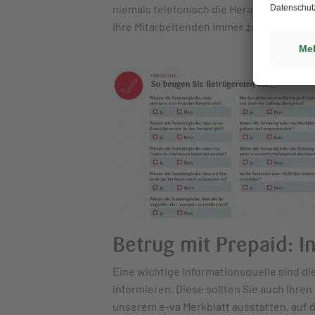
niemals telefonisch die Herausgabe von P
Ihre Mitarbeitenden immer zuerst kassier
Betrug mit Prepaid: I
Eine wichtige Informationsquelle sind d
informieren. Diese sollten Sie auch Ihre
unserem e-va Merkblatt ausstatten, auf 