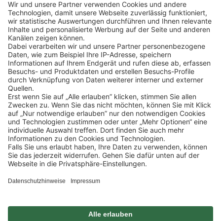
Lekkerland SE
Europaallee 57
50226 Frechen
Deutschland
+49 2234 1821-0
info@lekkerland.de