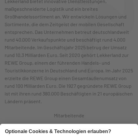
Lekkerland bietet innovative Dienstleistungen,
maßgeschneiderte Logistik und ein breites
Großhandelssortiment an. Wir entwickeln Lösungen und
Sortimente, die dem Zeitgeist der mobilen Gesellschaft
entsprechen. Das Unternehmen betreut deutschlandweit
rund 40.000 Verkaufspunkte und beschäftigt rund 4.000
Mitarbeitende. Im Geschäftsjahr 2025 betrug der Umsatz
rund 10,3 Milliarden Euro. Seit 2020 gehört Lekkerland zur
REWE Group, einem der führenden Handels- und
Touristikkonzerne in Deutschland und Europa. Im Jahr 2025
erzielte die REWE Group einen Gesamtaußenumsatz von
rund 100 Milliarden Euro. Die 1927 gegründete REWE Group
ist mit ihren rund 380.000 Beschäftigten in 21 europäischen
Ländern präsent.
Mitarbeitende
Logistikzentren
Eigene Fahrzeuge