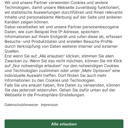
Lekkerland SE
Europaallee 57
50226 Frechen
Deutschland
+49 2234 1821-0
info@lekkerland.de