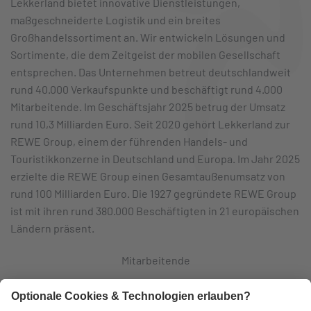
Lekkerland bietet innovative Dienstleistungen,
maßgeschneiderte Logistik und ein breites
Großhandelssortiment an. Wir entwickeln Lösungen und
Sortimente, die dem Zeitgeist der mobilen Gesellschaft
entsprechen. Das Unternehmen betreut deutschlandweit
rund 40.000 Verkaufspunkte und beschäftigt rund 4.000
Mitarbeitende. Im Geschäftsjahr 2025 betrug der Umsatz
rund 10,3 Milliarden Euro. Seit 2020 gehört Lekkerland zur
REWE Group, einem der führenden Handels- und
Touristikkonzerne in Deutschland und Europa. Im Jahr 2025
erzielte die REWE Group einen Gesamtaußenumsatz von
rund 100 Milliarden Euro. Die 1927 gegründete REWE Group
ist mit ihren rund 380.000 Beschäftigten in 21 europäischen
Ländern präsent.
Mitarbeitende
Logistikzentren
Eigene Fahrzeuge