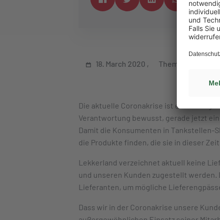
18. March 2020
Themen:
CORON
Die aktuelle Coronakrise ist eine einzigar
Verantwortung bewusst, gerade jetzt ein 
Damit die Konsumenten in Tankstellen-S
die Produkte finden, die sie in dieser Zei
Lekkerland verzeichnet aktuell keine Li
und unseren Kunden zugestellt werden.
Lieferanten, um mögliche Lieferengpässe
Dass wir in der Coronakrise unsere Kund
außergewöhnlichen Einsatz seiner Mitarbe