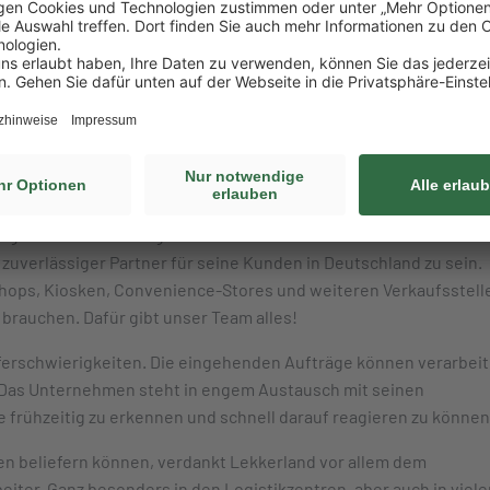
A
LEKKERLAND
tige Herausforderung für uns alle. Lekkerland ist sich seiner
zuverlässiger Partner für seine Kunden in Deutschland zu sein.
hops, Kiosken, Convenience-Stores und weiteren Verkaufsstell
t brauchen. Dafür gibt unser Team alles!
eferschwierigkeiten. Die eingehenden Aufträge können verarbeit
 Das Unternehmen steht in engem Austausch mit seinen
 frühzeitig zu erkennen und schnell darauf reagieren zu können
en beliefern können, verdankt Lekkerland vor allem dem
iter. Ganz besonders in den Logistikzentren, aber auch in viele