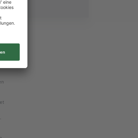
en
et
.
n