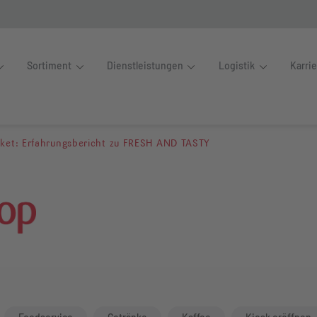
Sortiment
Dienstleistungen
Logistik
Karri
Bistro Paket: Erfahrungs
aket: Erfahrungsbericht zu FRESH AND TASTY