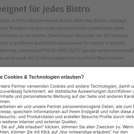
ignet für jedes Bistro
tion in Petra Wackermanns Bistro steht das Bistro- Konzept
eser Rundum-sorglos-Lösung unterstützt Lekkerland seine
tnehmen zu verkaufen. Das Konzept lässt sich vor Ort modular
tros in größeren Autohöfen ebenso wie für solche in kleinen
udem hat Lekkerland FRESH AND TASTY gerade weiterentwickelt
as zeigt auch der Erfahrungsbericht von Petra Wackermann.
m Autohof in Lutterberg 2020 auf das Lekkerland Konzept um. Der
.L.L.S., innerhalb dessen schon 14 Autohöfe FRESH AND TASTY-
ederum betreibt noch einen weiteren Autohof in Bad Rappenau 
onn, wo sie ebenfalls seit einigen Monaten auf das Konzept set
ro-Konzept nun das reichhaltige Speisenangebot, zu dem außer
e eine integrierte Subway-Filiale gehören. „Trotz Corona haben w
ern können“, sagt Petra Wackermann. Sie schätzt, dass FRESH A
gemacht habe.