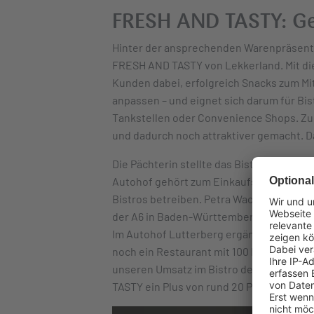
FRESH AND TASTY: Gee
Hinter der ansprechenden Warenpräsenta
FRESH AND TASTY von Lekkerland. Mit di
Kunden dabei, erfolgreich Snacks zum Mi
anpassen – und eignet sich darum für Bis
Tankstellen oder Convenience Shops. Z
und dadurch noch attraktiver gemacht. D
Die Pächterin stellte das Bistro in ihre
Autohof gehört zum Einkaufsverbund B.A
Bistros betreiben. Petra Wackermann wi
der A6 in Baden-Württemberg, nahe Heilbr
Im Autohof Lutterberg ergänzt das Bist
noch ein Restaurant mit 100 Plätzen sowi
unseren Umsatz im Bistro deutlich steig
TASTY ein Plus von rund 20 Prozent aus