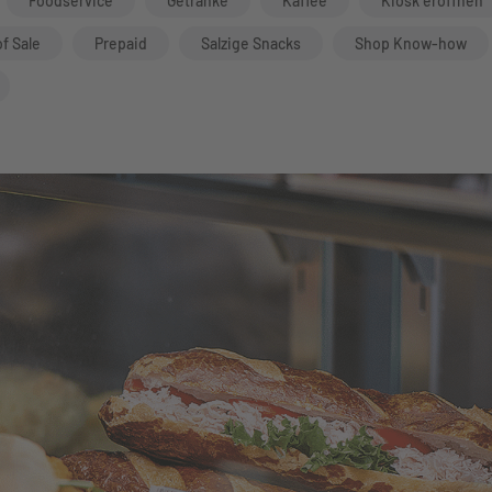
Foodservice
Getränke
Kaffee
Kiosk eröffnen
of Sale
Prepaid
Salzige Snacks
Shop Know-how