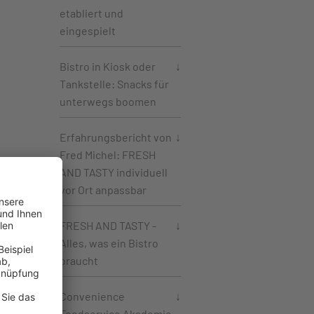
etabliert und
eingespielt
Bistro in Kiosk oder
Tankstelle: Snacks für
unterwegs boomen
Erfahrungsbericht von
Fred Michel: FRESH
AND TASTY individuell
vor Ort anpassbar
an
zt.
FRESH AND TASTY -
dem
Alles, was ein Bistro
ir
braucht
ND
Convenience
Foodservice Akademie