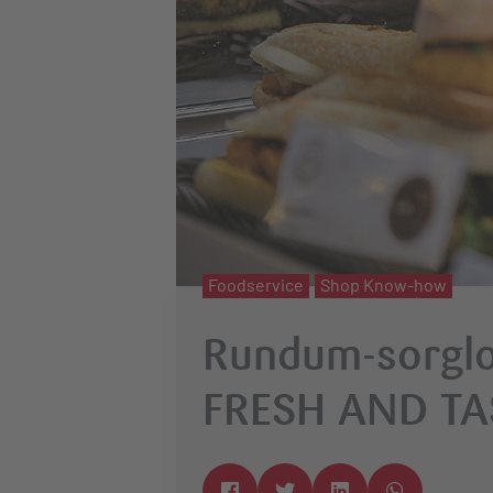
Foodservice
Shop Know-how
Rundum-sorglos
FRESH AND TA