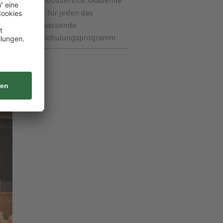
– für jeden das
passende
Schulungsprogramm