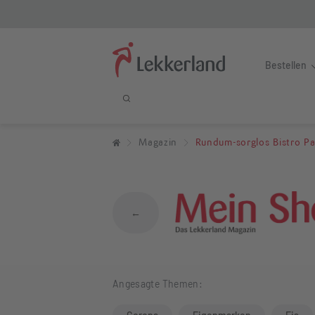
Bestellen
Rundum-sorglos 
Magazin
Rundum-sorglos Bistro P
←
Angesagte Themen: