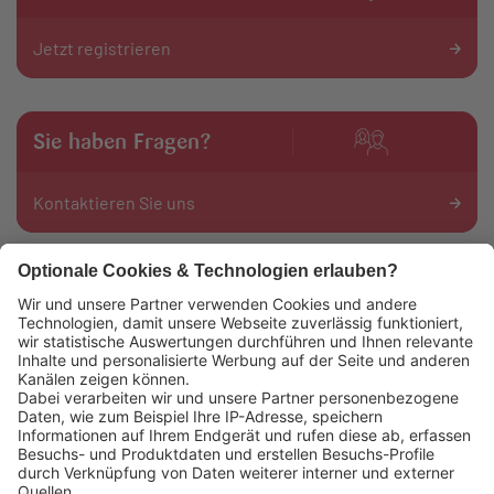
Jetzt registrieren
Sie haben Fragen?
Kontaktieren Sie uns
Das könnte Sie auch interessieren:
Lekkerland SE
Europaallee 57