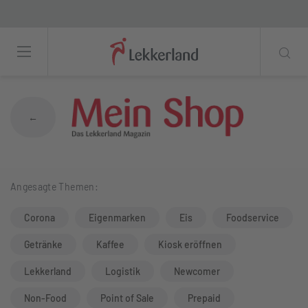
Alkoholfreies Bier, Spirituosen, Wein & Se
←
Angesagte Themen:
Corona
Eigenmarken
Eis
Foodservice
Getränke
Kaffee
Kiosk eröffnen
Lekkerland
Logistik
Newcomer
Non-Food
Point of Sale
Prepaid