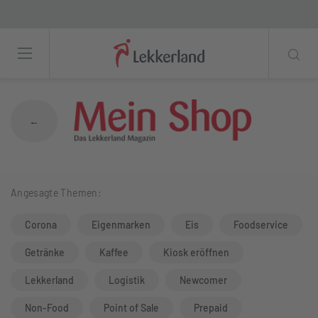
Mehrwegpflicht: Einfach Mehrweg ist die
←
Angesagte Themen:
Corona
Eigenmarken
Eis
Foodservice
Getränke
Kaffee
Kiosk eröffnen
Lekkerland
Logistik
Newcomer
Non-Food
Point of Sale
Prepaid