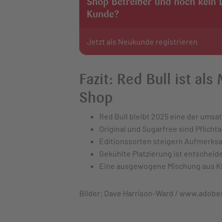
Shop Betreiber und noch kein 
Kunde?
Jetzt als Neukunde registrieren
Fazit: Red Bull ist al
Shop
Red Bull bleibt 2025 eine der um
Original und Sugarfree sind Pflicht
Editionssorten steigern Aufmerks
Gekühlte Platzierung ist entscheid
Eine ausgewogene Mischung aus Kl
Bilder: Dave Harrison-Ward / www.adobe