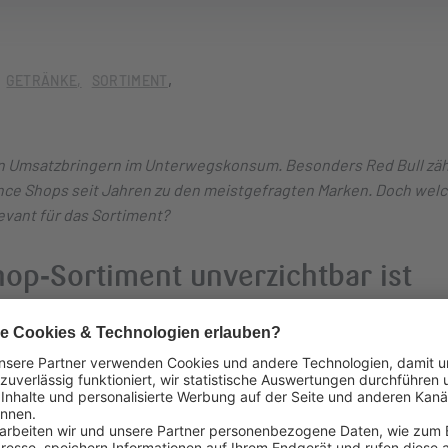
GETRÄNKE
SORTIMENT
n Umsatzbringern im Unterwegskonsum. Besonders Red Bull zäh
nce Shops seit Jahren zu den meistgefragten Marken. Doch wel
evant für das Sortiment?
op‑Sortiment unverzichtbar ist
sten Spontankaufquote
. Die starke Markenbekanntheit sorgt da
ohne lange Entscheidungsphase zugreifen – insbesondere bei
. Gleichzeitig ermöglicht das Sortiment von Red Bull die gezielte
n:
Klassiker sichern den Grundumsatz
, während
Editionssorten