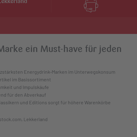
Lekkerland
s Marke ein Must-have für jeden
satzstärksten Energydrink‑Marken im Unterwegskonsum
artikel im Basissortiment
amkeit und Impulskäufe
end für den Abverkauf
assikern und Editions sorgt für höhere Warenkörbe
stock.com, Lekkerland