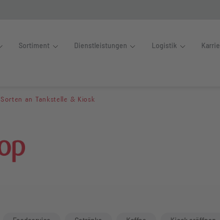
Sortiment
Dienstleistungen
Logistik
Karri
 Red Bull Sorten an Tankst
 Sorten an Tankstelle & Kiosk