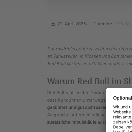
22. April 2026
Themen:
TRENDS
Energydrinks gehören zu den wichtigste
an Tankstellen, in Kiosken und Convenie
Red Bull-Sorten sind 2026 besonders rel
Warum Red Bull im Sh
Red Bull zählt zu den Marken mit der
höch
dass Kund:innen unterwegs schnell und 
gekühlter und gut sichtbarer Platzierung
Ansprache unterschiedlicher Zielgruppe
zusätzliche Impulskäufe
auslösen.