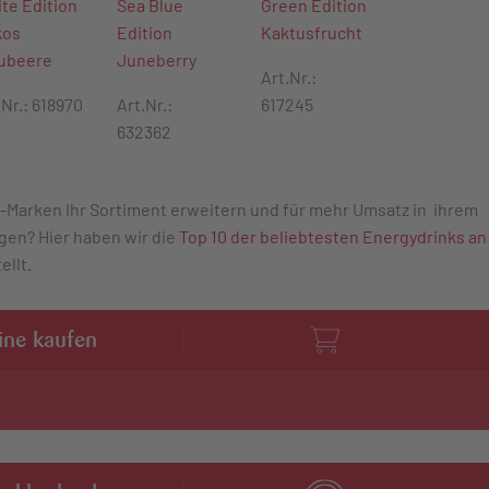
te Edition
Sea Blue
Green Edition
kos
Edition
Kaktusfrucht
ubeere
Juneberry
Art.Nr.:
.Nr.: 618970
Art.Nr.:
617245
632362
-Marken Ihr Sortiment erweitern und für mehr Umsatz in ihrem
gen? Hier haben wir die
Top 10 der beliebtesten Energydrinks an
ellt.
line kaufen