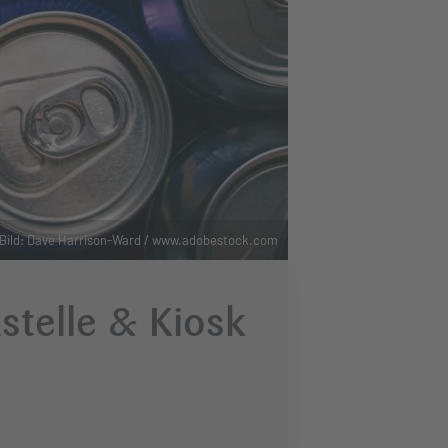
Bild: Dave Harrison-Ward / www.adobestock.com
stelle & Kiosk