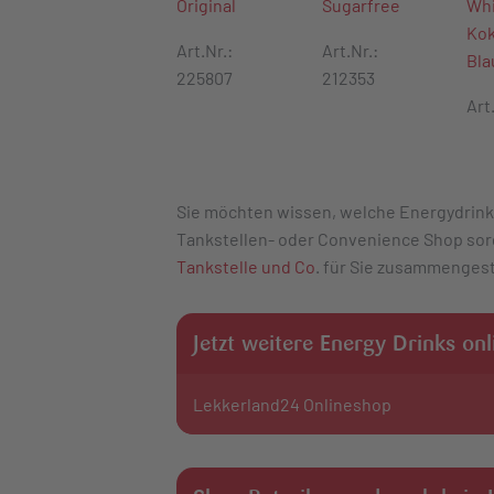
Original
Sugarfree
Whi
Ko
Art.Nr.:
Art.Nr.:
Bla
225807
212353
Art
Sie möchten wissen, welche Energydrink
Tankstellen- oder Convenience Shop sor
Tankstelle und Co
. für Sie zusammengest
Jetzt weitere Energy Drinks on
Lekkerland24 Onlineshop