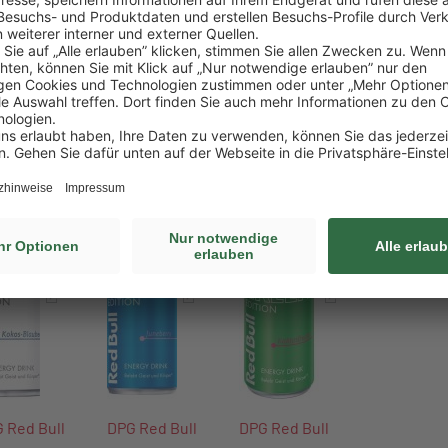
rkenstärke, schnelle Kaufentscheidungen und Sortimentsbreit
hop‑Geschäft
Bull Sorten im Überblick
iebt sind, zeigt die folgende Übersicht. Per Klick auf das
und:innen direkt in den Webshop
und können bestellen.
 Red Bull
DPG Red Bull
DPG Red Bull