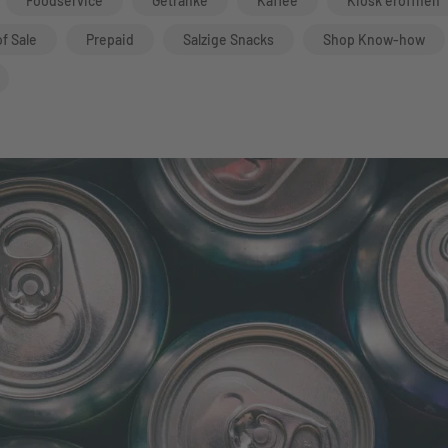
Foodservice
Getränke
Kaffee
Kiosk eröffnen
of Sale
Prepaid
Salzige Snacks
Shop Know-how