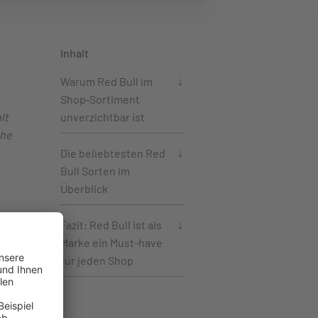
Inhalt
Warum Red Bull im
Shop‑Sortiment
lt
unverzichtbar ist
che
Die beliebtesten Red
Bull Sorten im
Überblick
für,
Fazit: Red Bull ist als
Marke ein Must-have
für jeden Shop