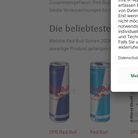
Zusammengefasst: Red Bull verbindet Ma
ideale Voraussetzungen für Umsatz im S
Die beliebtesten Red 
Welche Red Bull Sorten 2026 besonders bel
jeweilige Produkt gelangen
Lekkerland K
DPG Red Bull
Red Bull
DPG