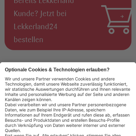
Bereits Lekkerland
Kunde? Jetzt bei
Lekkerland24
bestellen
Das könnte Sie auch interessieren:
Lekkerland SE
Europaallee 57