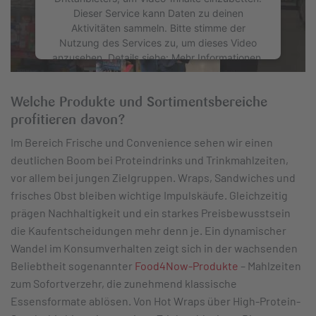
Dieser Service kann Daten zu deinen
Aktivitäten sammeln. Bitte stimme der
Nutzung des Services zu, um dieses Video
anzusehen. Details siehe: Mehr Informationen.
Mehr Informationen
Welche Produkte und Sortimentsbereiche
profitieren davon?
Akzeptieren
Im Bereich Frische und Convenience sehen wir einen
Powered by
Usercentrics Consent
deutlichen Boom bei Proteindrinks und Trinkmahlzeiten,
Management
vor allem bei jungen Zielgruppen. Wraps, Sandwiches und
frisches Obst bleiben wichtige Impulskäufe. Gleichzeitig
prägen Nachhaltigkeit und ein starkes Preisbewusstsein
die Kaufentscheidungen mehr denn je. Ein dynamischer
Wandel im Konsumverhalten zeigt sich in der wachsenden
Beliebtheit sogenannter
Food4Now-Produkte
– Mahlzeiten
zum Sofortverzehr, die zunehmend klassische
Essensformate ablösen. Von Hot Wraps über High-Protein-