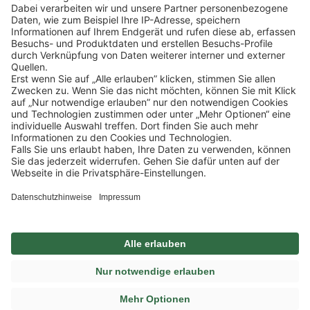
Lekkerland SE
Europaallee 57
50226 Frechen
Deutschland
+49 2234 1821-0
info@lekkerland.de
©
Lekkerland SE
Impressum
Datenschutz
Privatsphäre-Einstellungen