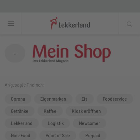
Non-Food-Trends 2026: Collectables und 
←
Angesagte Themen:
Corona
Eigenmarken
Eis
Foodservice
Getränke
Kaffee
Kiosk eröffnen
Lekkerland
Logistik
Newcomer
Non-Food
Point of Sale
Prepaid